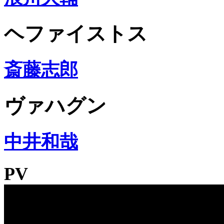
ヘファイストス
斎藤志郎
ヴァハグン
中井和哉
PV