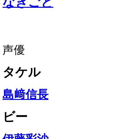
なきごと
声優
タケル
島﨑信長
ビー