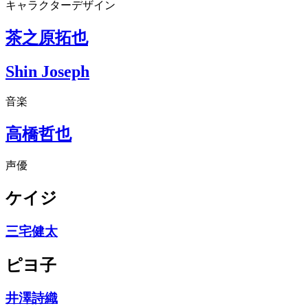
キャラクターデザイン
茶之原拓也
Shin Joseph
音楽
高橋哲也
声優
ケイジ
三宅健太
ピヨ子
井澤詩織