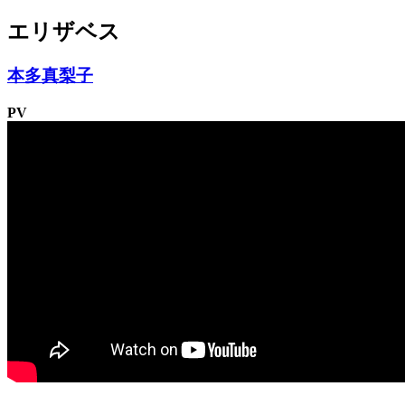
エリザベス
本多真梨子
PV