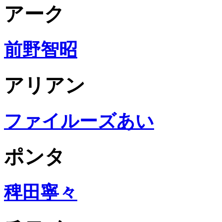
アーク
前野智昭
アリアン
ファイルーズあい
ポンタ
稗田寧々