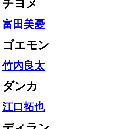
チヨメ
富田美憂
ゴエモン
竹内良太
ダンカ
江口拓也
ディラン