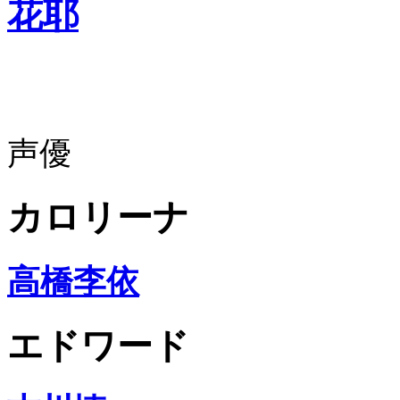
花耶
声優
カロリーナ
高橋李依
エドワード