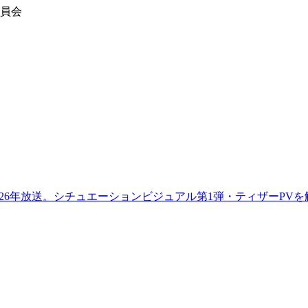
委員会
年放送。シチュエーションビジュアル第1弾・ティザーPVを解禁 