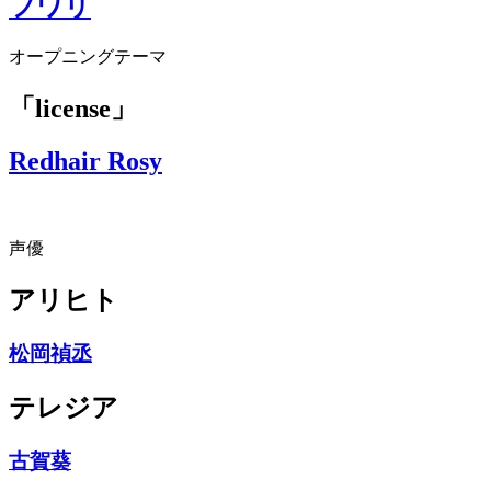
フワリ
オープニングテーマ
「license」
Redhair Rosy
声優
アリヒト
松岡禎丞
テレジア
古賀葵