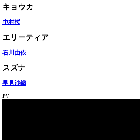
キョウカ
中村桜
エリーティア
石川由依
スズナ
早見沙織
PV