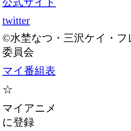
公式サイト
twitter
©水埜なつ・三沢ケイ・フ
委員会
マイ番組表
☆
マイアニメ
に登録