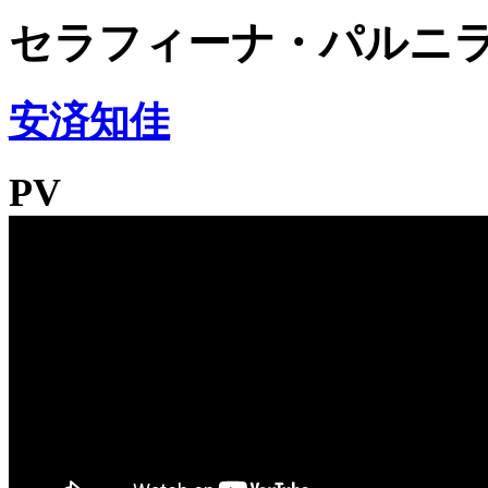
セラフィーナ・パルニ
安済知佳
PV