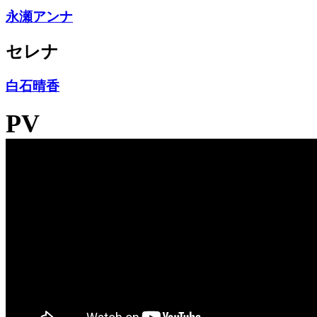
永瀬アンナ
セレナ
白石晴香
PV