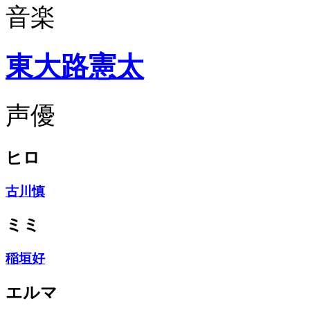
音楽
東大路憲太
声優
ヒロ
古川慎
ミミ
稲垣好
エルマ